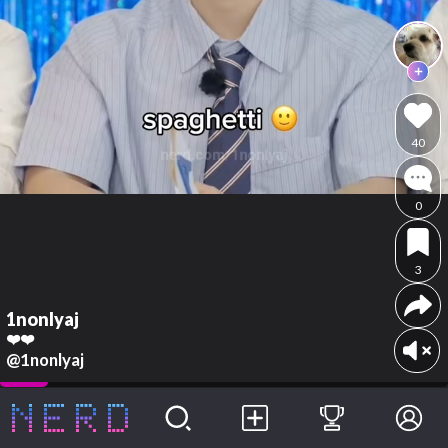
40
0
3
1nonlyaj
❤️❤️
@1nonlyaj