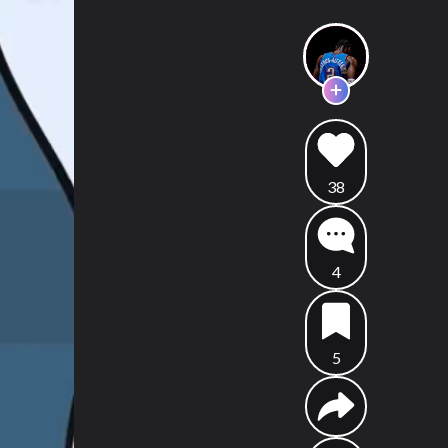
38
4
5