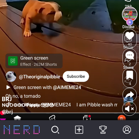
40
2
4
BRJ
NOOOOO Pipple🥺🥺🥺
@brj