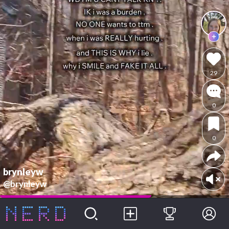
29
0
0
brynleyw
@brynleyw