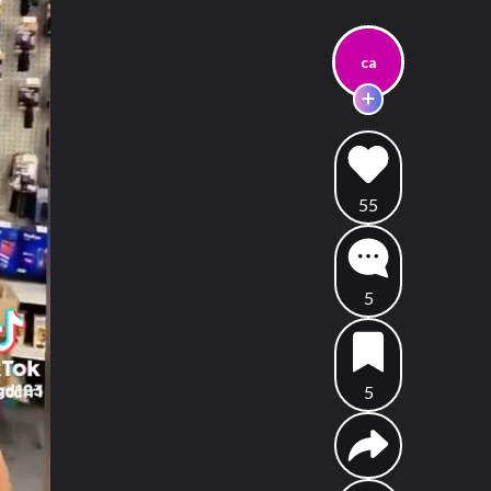
ca
55
5
5