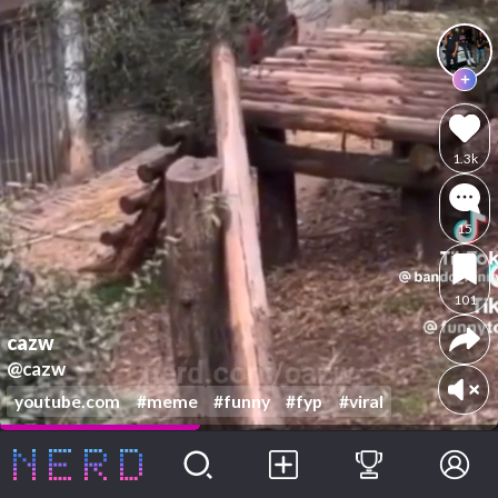
1.3k
15
101
cazw
@cazw
youtube.com
#meme
#funny
#fyp
#viral