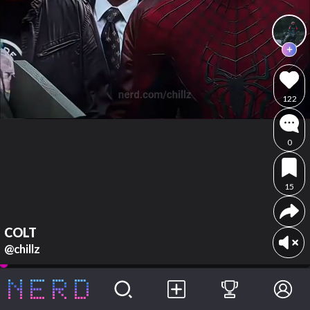
122
0
15
COLT
@chillz