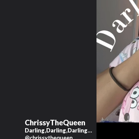
ChrissyTheQueen
Darling,Darling,Darling…
@chrissythequeen