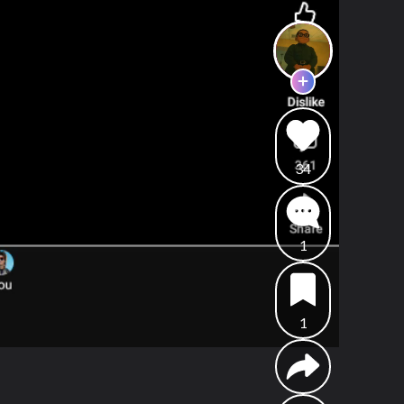
34
1
1