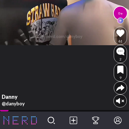
Da
61
2
9
Danny
@danyboy