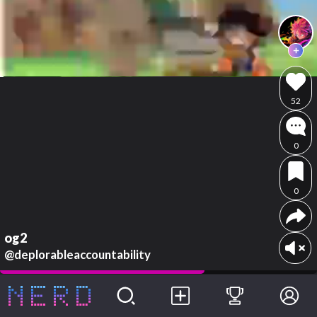
52
0
0
og2
@deplorableaccountability