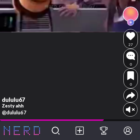
27
0
0
dululu67
Zesty ahh
@dululu67