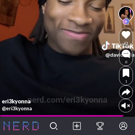
23
0
1
eri3kyonna
@eri3kyonna