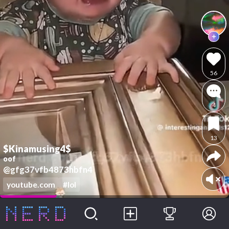
56
4
13
$Kinamusing4$
oof
@gfg37vfb4873hbfn4
youtube.com
#lol