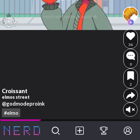
36
0
2
Croissant
elmos street
@godmodeproink
#elmo