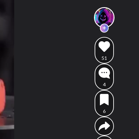
51
4
6