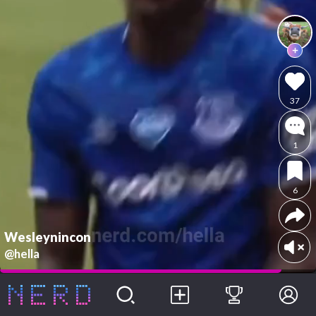
37
1
6
Wesleynincon
@hella