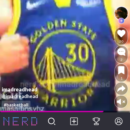
30
2
1
imadreadhead
@imadreadhead
#basketball