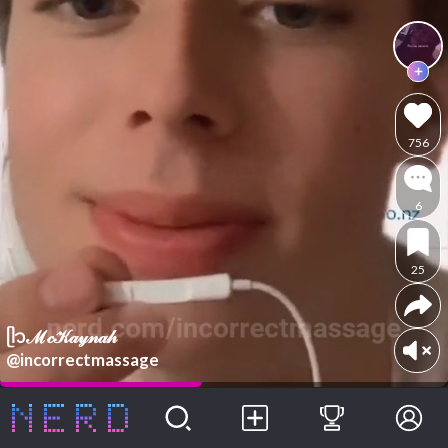
756
6
25
ᥫ᭡ℳ𝒸𝒦𝒶𝓎𝓃𝒶𝒽
@incorrectmassage