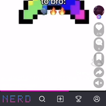
278
8
46
ᥫ᭡ℳ𝒸𝒦𝒶𝓎𝓃𝒶𝒽
@incorrectmassage