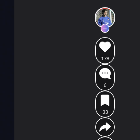
178
6
33