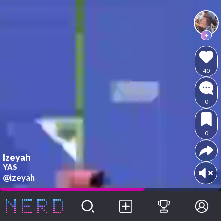
40
0
0
Izeyah
YAS
@izeyah