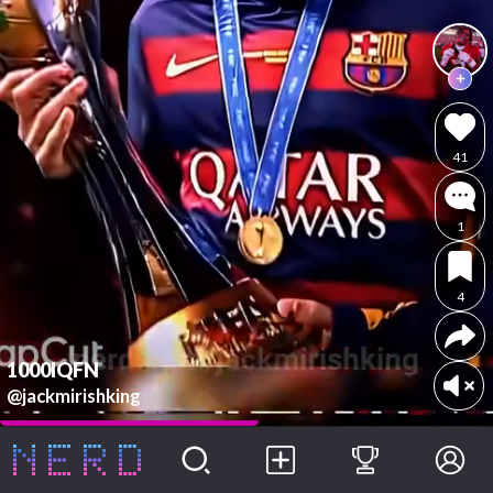
41
1
4
1000IQFN
@jackmirishking