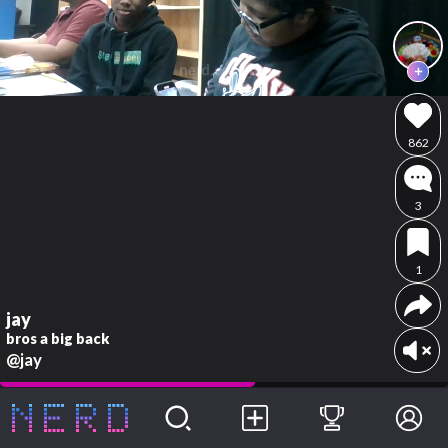
862
3
1
jay
bros a big back
@jay