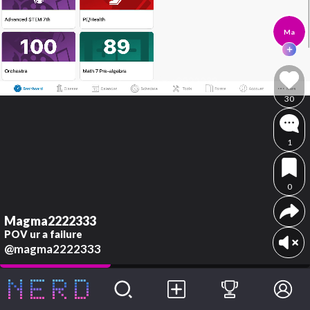
Ma
30
1
0
Magma2222333
POV ur a failure
@magma2222333