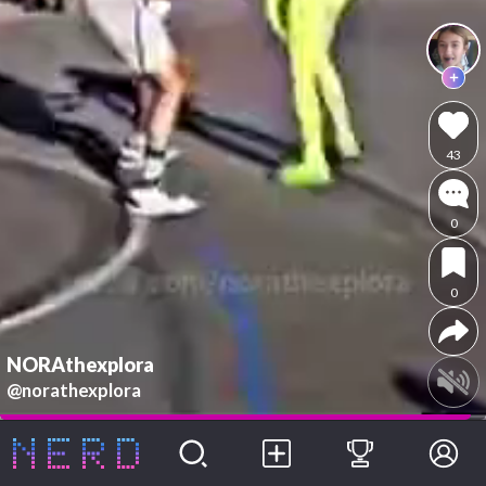
43
0
0
NORAthexplora
@norathexplora