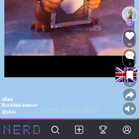
45
2
4
olav
Bra bilde bawser
@olav