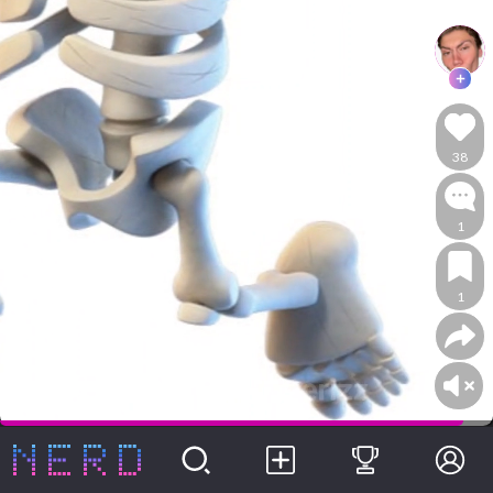
38
1
1
Oserizz
Aura
@oserizz