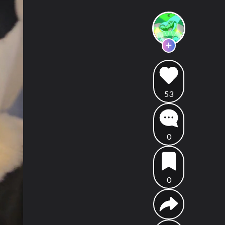
53
0
0