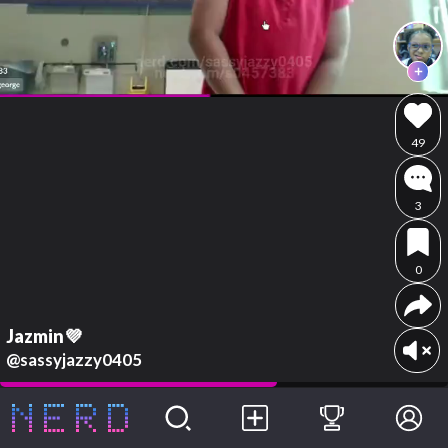
49
3
0
Jazmin💜
@sassyjazzy0405