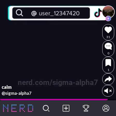
31
0
1
calm
@sigma-alpha7