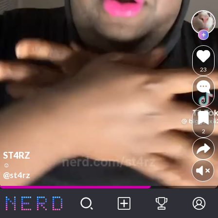
23
3
2
ST4RZ
☺️
@st4rz