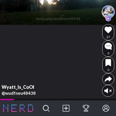
27
0
0
Wyatt_Is_CoOl
@wudfneu48438