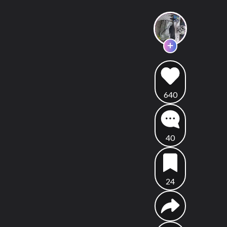
640
40
24