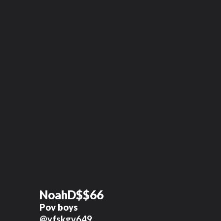
NoahD$$66
Pov boys
@yfskgv649