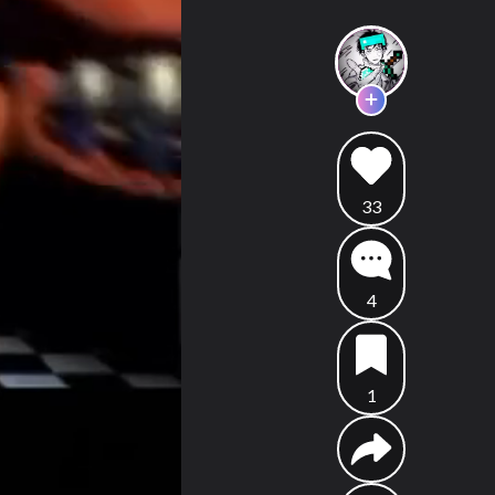
33
4
1