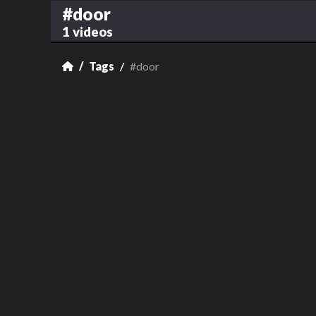
#door
1 videos
Tags
#door