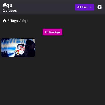
#qu
All Time
1 videos
Tags
#qu
Follow
#
qu